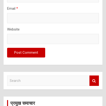
Email
*
Website
S
e
a
r
c
प्रमुख समाचार
h