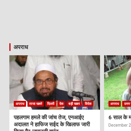
अपराध
अपराध
ताजा खबरे
दिल्ली
देश
बड़ी खबर
विदेश
अपराध
उत्तर 
पहलगाम हमले की जांच तेज, एनआईए
6 साल के म
अदालत ने हाफिज सईद के खिलाफ जारी
December 2