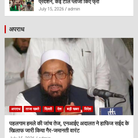
प्रदर्शन, कई टोल प्लाजा किए फ्री
July 15, 2026
admin
अपराध
अपराध
ताजा खबरे
दिल्ली
देश
बड़ी खबर
विदेश
पहलगाम हमले की जांच तेज, एनआईए अदालत ने हाफिज सईद के
खिलाफ जारी किया गैर-जमानती वारंट