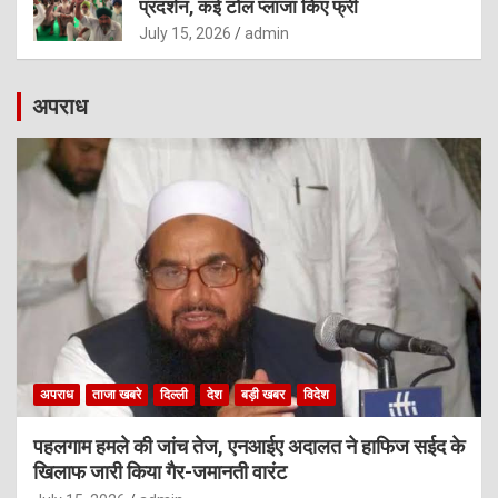
प्रदर्शन, कई टोल प्लाजा किए फ्री
July 15, 2026
admin
अपराध
अपराध
ताजा खबरे
दिल्ली
देश
बड़ी खबर
विदेश
पहलगाम हमले की जांच तेज, एनआईए अदालत ने हाफिज सईद के
खिलाफ जारी किया गैर-जमानती वारंट