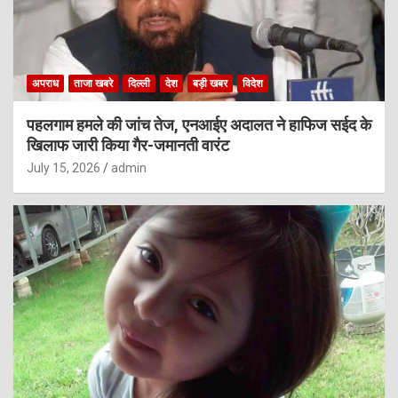
अपराध
ताजा खबरे
दिल्ली
देश
बड़ी खबर
विदेश
पहलगाम हमले की जांच तेज, एनआईए अदालत ने हाफिज सईद के
खिलाफ जारी किया गैर-जमानती वारंट
July 15, 2026
admin