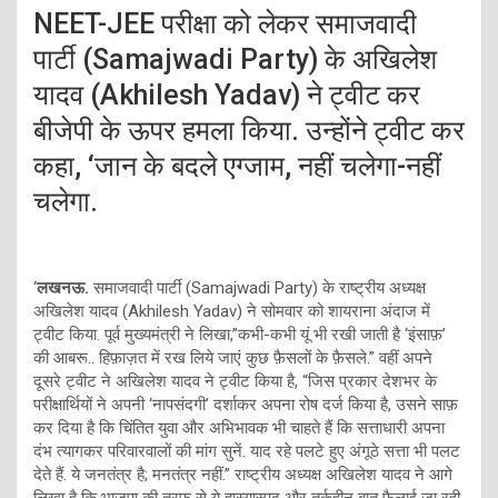
NEET-JEE परीक्षा को लेकर समाजवादी
पार्टी (Samajwadi Party) के अखिलेश
यादव (Akhilesh Yadav) ने ट्वीट कर
बीजेपी के ऊपर हमला किया. उन्होंने ट्वीट कर
कहा, ‘जान के बदले एग्जाम, नहीं चलेगा-नहीं
चलेगा.
‘
लखनऊ.
समाजवादी पार्टी (Samajwadi Party) के राष्ट्रीय अध्यक्ष
अखिलेश यादव (Akhilesh Yadav) ने सोमवार को शायराना अंदाज में
ट्वीट किया. पूर्व मुख्यमंत्री ने लिखा,”कभी-कभी यूं भी रखी जाती है ‘इंसाफ़’
की आबरू.. हिफ़ाज़त में रख लिये जाएं कुछ फ़ैसलों के फ़ैसले.” वहीं अपने
दूसरे ट्वीट ने अखिलेश यादव ने ट्वीट किया है, “जिस प्रकार देशभर के
परीक्षार्थियों ने अपनी ‘नापसंदगी’ दर्शाकर अपना रोष दर्ज किया है, उसने साफ़
कर दिया है कि चिंतित युवा और अभिभावक भी चाहते हैं कि सत्ताधारी अपना
दंभ त्यागकर परिवारवालों की मांग सुनें. याद रहे पलटे हुए अंगूठे सत्ता भी पलट
देते हैं. ये जनतंत्र है; मनतंत्र नहीं.” राष्ट्रीय अध्यक्ष अखिलेश यादव ने आगे
लिखा है कि भाजपा की तरफ से ये हास्यास्पद और तर्कहीन बात फैलाई जा रही