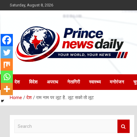
Skip
Saturday, August 8, 2026
to
content
Latest Hindi News
Princenews Daily
देश
विदेश
अपराध
नेतागिरी
स्वास्थ्य
मनोरंजन
चु
Home
देश
राम नाम पर लूट है.. लूट सको तो लूट
S
e
a