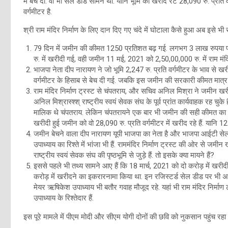
में बेच दी. वो भी सेल डीड सामने थी. यानि भूमि का खरीद रेट 28,090 रु. प्रति
वर्गमीटर है.
श्री राम मंदिर निर्माण के लिए दान दिए गए चंदे में घोटाला कैसे हुआ अब इसे भी
79 दिन में जमीन की कीमत 1250 प्रतिशत बढ़ गई. लगभग 3 लाख रुपया प
रु. में खरीदी गई, वही जमीन 11 मई, 2021 को 2,50,00,000 रु. में राम मंदि
भाजपा नेता दीप नारायण ने जो भूमि 2,247 रु. प्रति वर्गमीटर के भाव से खरीद
वर्गमीटर के हिसाब से बेच दी गई. जबकि इस जमीन की सरकारी कीमत मात्र 4
राम मंदिर निर्माण ट्रस्ट से चंपतराय, और सचिव अनिल मिश्रा ने जमीन खरी
अनिल मिश्रास्श्श् राष्ट्रीय स्वयं सेवक संघ के पूर्व प्रांत कार्यवाहक रह चुके
मालिक थे चंपतराय. लेकिन चंपतरायने एक बार भी जमीन की सही कीमत का पता नह
खरीदी हुई जमीन को वो 28,090 रु. प्रति वर्गमीटर में खरीद रहे हैं. यानि 1
जमीन बेचने वाला दीप नारायण यूपी भाजपा का नेता है और भाजपा आईटी सेल स
उपाध्याय का रिश्ते में भांजा भी हैं. राममंदिर निर्माण ट्रस्ट की ओर से जम
राष्ट्रीय स्वयं सेवक संघ की पृष्ठभूमि से जुड़े हैं. तो इसके क्या मायने हैं?
इससे पहले भी तथ्य सामने आए हैं कि 18 मार्च, 2021 को दो करोड़ में खरीदी 
करोड़ में खरीदने का इकरारनामा किया था. इन रजिस्टर्ड सेल डीड पर भी अ
मेयर ऋषिकेश उपाध्याय भी बतौर गवाह मौजूद रहे. यहां भी राम मंदिर निर्माण
उपाध्याय के रिश्तेदार हैं.
इस पूरे मामले में पीएम मोदी और सीएम योगी दोनों की छवि को नुकसान पहुंच रह