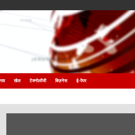
नाव
खेल
टेक्नोलॉजी
बिज़नेस
ई-पेपर