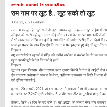
उत्तर प्रदेश
ताजा खबरे
देश
धमाका
बड़ी खबर
राम नाम पर लूट है.. लूट सको तो लूट
June 22, 2021
admin
राम नाम पर लूट है.. लूट सको तो लूट.. जमकर लूट.. खुलकर लूट. सईया भी अपने
इतिहास की सबसे बड़ी लूट अगर कोई बनेगा तो राम के नाम पर भगवाधारियों की चं
से भी खतरनाक स्कीम बन चुकी है. राम मंदिर की जमीन खरीद में 79 दिनों में 1
आज हम प्रूफ के साथ दिखाएंगे कि राम नाम पर इकट्ठा हुए चंदे की लूट में भाजपा
विजुअल
नए सनसनीखेज खुलासे में मंदिर की जमीन खरीदने में करोड़ों के घोटाला का एक
पहुंचा इसकी पूरी डिटेल निकाली है हमने.
विजुअल
लूट का पहला किरदार. दीप नारायण उत्तर प्रदेश बीजेपी के नेता हैं. आईटी सेल से 
दीप नारायण अयोध्या के भाजपा के मेयर, ऋषिकेश उपाध्याय का रिश्ते में भांजा भी
पूरी दुनिया जानती है.
दूसरा .. 20 फरवरी, 2021 को दीप नारायण ने अयोध्या में हवेली अवध के नाम से
का खरीद रेट ₹2,247 प्रति वर्गमीटर है, जबकि सेल डीड के मुताबिक ही भूमि का क
तीसरा.. सिर्फ 79 दिन के बाद यानि 11 मई, 2021 को भाजपा नेता, दीप नारायण ने 