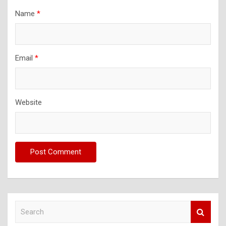
Name
*
Email
*
Website
S
e