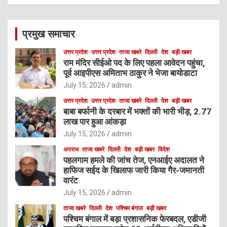
a
r
c
प्रमुख समाचार
h
उत्तर प्रदेश
उत्तर प्रदेश
ताजा खबरे
दिल्ली
देश
बड़ी खबर
राम मंदिर सीईओ पद के लिए पहला आवेदन पहुंचा,
पूर्व आइपीएस अमिताभ ठाकुर ने भेजा बायोडाटा
July 15, 2026
admin
उत्तर प्रदेश
उत्तर प्रदेश
ताजा खबरे
दिल्ली
देश
बड़ी खबर
बाबा बर्फानी के दरबार में भक्तों की भारी भीड़, 2.77
लाख पार हुआ आंकड़ा
July 15, 2026
admin
अपराध
ताजा खबरे
दिल्ली
देश
बड़ी खबर
विदेश
पहलगाम हमले की जांच तेज, एनआईए अदालत ने
हाफिज सईद के खिलाफ जारी किया गैर-जमानती
वारंट
July 15, 2026
admin
ताजा खबरे
दिल्ली
देश
पश्चिम बंगाल
बड़ी खबर
पश्चिम बंगाल में बड़ा प्रशासनिक फेरबदल, एडीजी