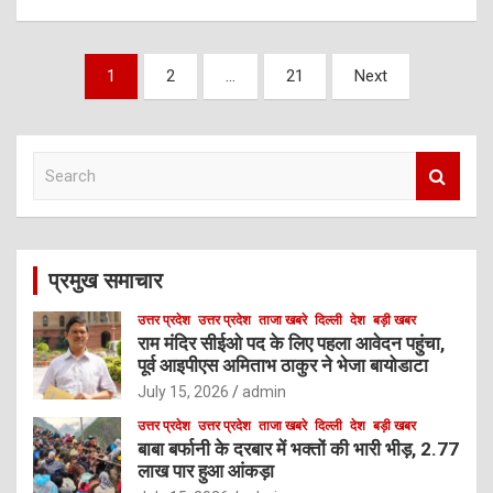
Posts
1
2
…
21
Next
navigation
S
e
a
r
c
प्रमुख समाचार
h
उत्तर प्रदेश
उत्तर प्रदेश
ताजा खबरे
दिल्ली
देश
बड़ी खबर
राम मंदिर सीईओ पद के लिए पहला आवेदन पहुंचा,
पूर्व आइपीएस अमिताभ ठाकुर ने भेजा बायोडाटा
July 15, 2026
admin
उत्तर प्रदेश
उत्तर प्रदेश
ताजा खबरे
दिल्ली
देश
बड़ी खबर
बाबा बर्फानी के दरबार में भक्तों की भारी भीड़, 2.77
लाख पार हुआ आंकड़ा