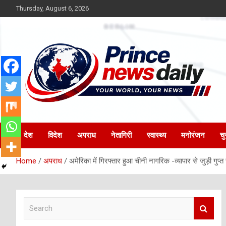
Skip
Thursday, August 6, 2026
to
content
Latest Hindi News
Princenews Daily
देश
विदेश
अपराध
नेतागिरी
स्वास्थ्य
मनोरंजन
चु
Home
अपराध
अमेरिका में गिरफ्तार हुआ चीनी नागरिक -व्यापार से जुड़ी गुप
S
e
a