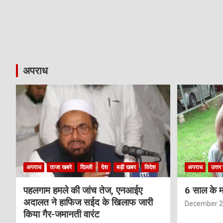
अपराध
अपराध
ताजा खबरे
दिल्ली
देश
बड़ी खबर
विदेश
अपराध
उत्तर 
पहलगाम हमले की जांच तेज, एनआईए
6 साल के म
अदालत ने हाफिज सईद के खिलाफ जारी
December 2
किया गैर-जमानती वारंट