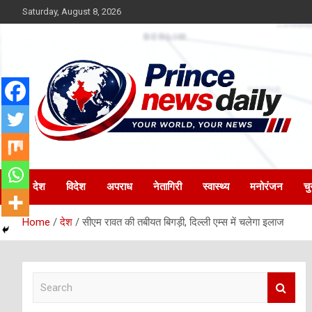
Skip
Saturday, August 8, 2026
to
content
Latest Hindi News
Princenews Daily
देश
विदेश
अपराध
नेतागिरी
स्वास्थ्य
मनोरंजन
चु
Home
देश
सीएम रावत की तबीयत बिगड़ी, दिल्ली एम्स में चलेगा इलाज
S
e
a