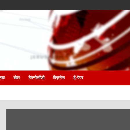
नाव
खेल
टेक्नोलॉजी
बिज़नेस
ई-पेपर