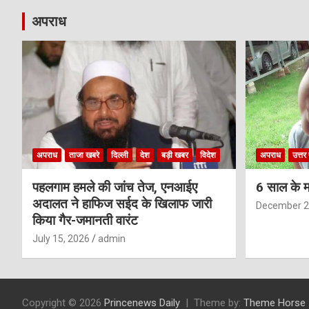
अपराध
अपराध
ताजा खबरे
दिल्ली
देश
बड़ी खबर
विदेश
अपराध
उत्तर 
पहलगाम हमले की जांच तेज, एनआईए
6 साल के म
अदालत ने हाफिज सईद के खिलाफ जारी
December 2
किया गैर-जमानती वारंट
July 15, 2026
admin
Copyright © 2026
Princenews Daily
Theme by:
Theme Horse