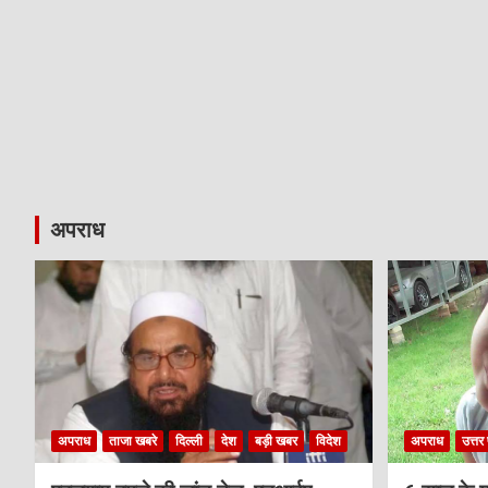
अपराध
अपराध
ताजा खबरे
दिल्ली
देश
बड़ी खबर
विदेश
अपराध
उत्तर 