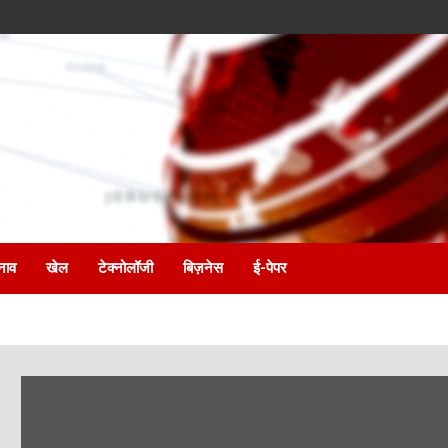
नाव
खेल
टेक्नोलॉजी
बिज़नेस
ई-पेपर