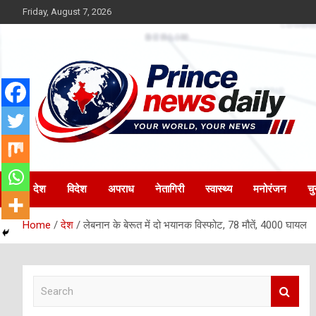
Skip
Friday, August 7, 2026
to
content
Latest Hindi News
Princenews Daily
देश
विदेश
अपराध
नेतागिरी
स्वास्थ्य
मनोरंजन
चु
Home
देश
लेबनान के बेरूत में दो भयानक विस्फोट, 78 मौतें, 4000 घायल
S
e
a