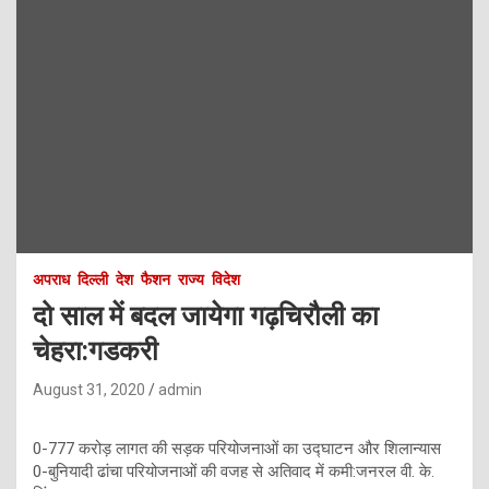
अपराध
दिल्ली
देश
फैशन
राज्य
विदेश
दो साल में बदल जायेगा गढ़चिरौली का
चेहरा:गडकरी
August 31, 2020
admin
0-777 करोड़ लागत की सड़क परियोजनाओं का उद्घाटन और शिलान्यास
0-बुनियादी ढांचा परियोजनाओं की वजह से अतिवाद में कमी:जनरल वी. के.