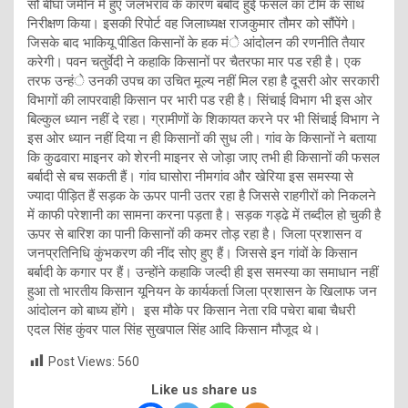
सौ बीघा जमीन में हुए जलभराव के कारण बर्बाद हुई फसल का टीम के साथ
निरीक्षण किया। इसकी रिपोर्ट वह जिलाध्यक्ष राजकुमार तौमर को सौंपेंगे।
जिसके बाद भाकियू पीडित किसानों के हक मंे आंदोलन की रणनीति तैयार
करेगी। पवन चतुर्वेदी ने कहाकि किसानों पर चैतरफा मार पड रही है। एक
तरफ उन्हंे उनकी उपच का उचित मूल्य नहीं मिल रहा है दूसरी ओर सरकारी
विभागों की लापरवाही किसान पर भारी पड रही है। सिंचाई विभाग भी इस ओर
बिल्कुल ध्यान नहीं दे रहा। ग्रामीणों के शिकायत करने पर भी सिंचाई विभाग ने
इस ओर ध्यान नहीं दिया न ही किसानों की सुध ली। गांव के किसानों ने बताया
कि कुढवारा माइनर को शेरनी माइनर से जोड़ा जाए तभी ही किसानों की फसल
बर्बादी से बच सकती हैं। गांव घासोरा नीमगांव और खेरिया इस समस्या से
ज्यादा पीड़ित हैं सड़क के ऊपर पानी उतर रहा है जिससे राहगीरों को निकलने
में काफी परेशानी का सामना करना पड़ता है। सड़क गड्ढे में तब्दील हो चुकी है
ऊपर से बारिश का पानी किसानों की कमर तोड़ रहा है। जिला प्रशासन व
जनप्रतिनिधि कुंभकरण की नींद सोए हुए हैं। जिससे इन गांवों के किसान
बर्बादी के कगार पर हैं। उन्होंने कहाकि जल्दी ही इस समस्या का समाधान नहीं
हुआ तो भारतीय किसान यूनियन के कार्यकर्ता जिला प्रशासन के खिलाफ जन
आंदोलन को बाध्य होंगे। इस मौके पर किसान नेता रवि पचेरा बाबा चैधरी
एदल सिंह कुंवर पाल सिंह सुखपाल सिंह आदि किसान मौजूद थे।
Post Views:
560
Like us share us