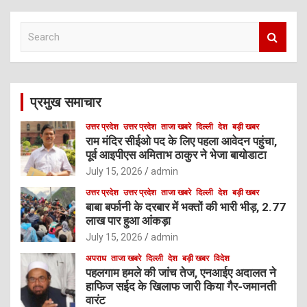
S
e
a
r
c
प्रमुख समाचार
h
उत्तर प्रदेश
उत्तर प्रदेश
ताजा खबरे
दिल्ली
देश
बड़ी खबर
राम मंदिर सीईओ पद के लिए पहला आवेदन पहुंचा,
पूर्व आइपीएस अमिताभ ठाकुर ने भेजा बायोडाटा
July 15, 2026
admin
उत्तर प्रदेश
उत्तर प्रदेश
ताजा खबरे
दिल्ली
देश
बड़ी खबर
बाबा बर्फानी के दरबार में भक्तों की भारी भीड़, 2.77
लाख पार हुआ आंकड़ा
July 15, 2026
admin
अपराध
ताजा खबरे
दिल्ली
देश
बड़ी खबर
विदेश
पहलगाम हमले की जांच तेज, एनआईए अदालत ने
हाफिज सईद के खिलाफ जारी किया गैर-जमानती
वारंट