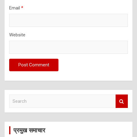
Email
*
Website
S
e
a
r
c
प्रमुख समाचार
h