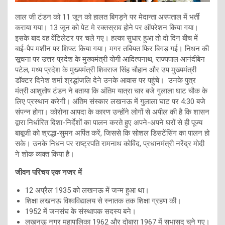
लाल जी टंडन को 11 जून को हालत बिगड़ने पर मेदान्ता अस्पताल में भर्ती
कराया गया। 13 जून को पेट मे रक्तस्राव होने पर ऑपरेशन किया गया।
इसके बाद वह वेंटिलेटर पर चले गए। हल्का सुधार हुआ तो दो दिन बीच में
बाई-पैप मशीन पर शिफ्ट किया गया। मगर तबियत फिर बिगड़ गई। न‍िधन की
सूचना पर उत्तर प्रदेश के मुख्यमंत्री योगी आदित्यनाथ, राज्‍‍‍‍‍‍यपाल आनंदीबेन
पटेल, मध्य प्रदेश के मुख्यमंत्री शिवराज सिंह चौहान और उप मुख्यमंत्री
डॉक्टर दिनेश शर्मा श्रद्धांजलि देने उनके आवास पर पहुंंचे। उनके पुत्र
मंत्री आशुतोष टंडन ने बताया क‍ि अंतिम यात्रा चार बजे गुलाला घाट चौक के
लिए प्रस्थान करेगी। अंतिम संस्कार लखनऊ में गुलाला घाट पर 4:30 बजे
संपन्न होगा। कोरोना आपदा के कारण उन्‍होंने लोगों से अपील की है क‍ि शासन
द्वारा निर्धारित दिशा-निर्देशों का पालन करते हुए अपने-अपने घरों से ही पूज्य
बाबूजी को श्रद्धा-सुमन अर्पित करें, जिससे कि सोशल डिसटेंसिंग का पालन हो
सके। उनके निधन पर राष्ट्रपति रामनाथ कोविंद, प्रधानमंत्री नरेंद्र मोदी
ने शोक व्यक्त किया है।
जीवन परिचय एक नजर में
12 अप्रैल 1935 को लखनऊ में जन्म हुआ था।
शिक्षा लखनऊ विश्वविद्यालय से स्नातक तक शिक्षा ग्रहण की।
1952 में जनसंघ के संस्थापक सदस्य बने।
लखनऊ नगर महापालिका 1962 और दोबारा 1967 में सभासद चुने गए।