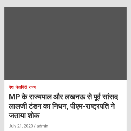
देश
नेतागिरी
राज्य
MP के राज्यपाल और लखनऊ से पूर्व सांसद
लालजी टंडन का निधन, पीएम-राष्‍ट्रपत‍ि ने
जताया शोक
July 21, 2020
admin