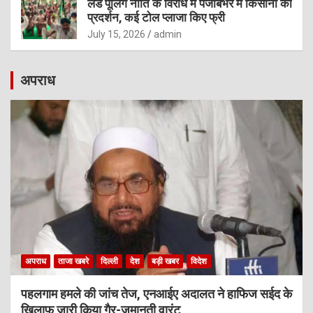
लैंड पूलिंग नीति के विरोध में पंजाबभर में किसानों का
प्रदर्शन, कई टोल प्लाजा किए फ्री
July 15, 2026
admin
अपराध
अपराध
ताजा खबरे
दिल्ली
देश
बड़ी खबर
विदेश
पहलगाम हमले की जांच तेज, एनआईए अदालत ने हाफिज सईद के
खिलाफ जारी किया गैर-जमानती वारंट