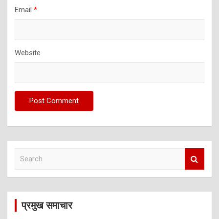
Email
*
Website
S
e
a
r
c
प्रमुख समाचार
h