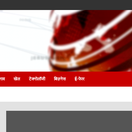
नाव
खेल
टेक्नोलॉजी
बिज़नेस
ई-पेपर