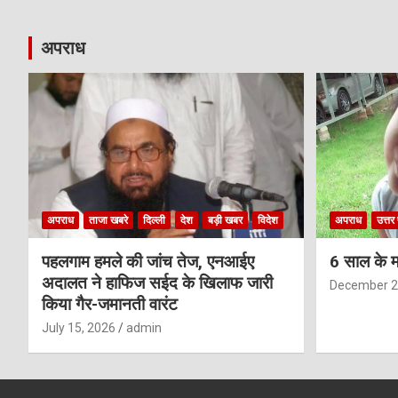
अपराध
अपराध
ताजा खबरे
दिल्ली
देश
बड़ी खबर
विदेश
अपराध
उत्तर 
पहलगाम हमले की जांच तेज, एनआईए
6 साल के म
अदालत ने हाफिज सईद के खिलाफ जारी
December 2
किया गैर-जमानती वारंट
July 15, 2026
admin