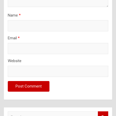
Name
*
Email
*
Website
S