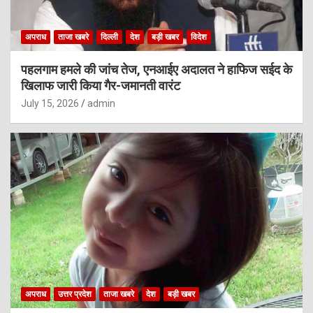
अपराध
ताजा खबरे
दिल्ली
देश
बड़ी खबर
विदेश
पहलगाम हमले की जांच तेज, एनआईए अदालत ने हाफिज सईद के
खिलाफ जारी किया गैर-जमानती वारंट
July 15, 2026
admin
अपराध
उत्तर प्रदेश
ताजा खबरे
देश
बड़ी खबर