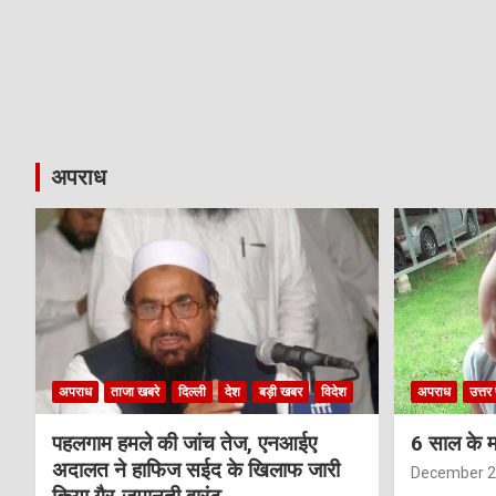
अपराध
अपराध
ताजा खबरे
दिल्ली
देश
बड़ी खबर
विदेश
अपराध
उत्तर 
पहलगाम हमले की जांच तेज, एनआईए
6 साल के म
अदालत ने हाफिज सईद के खिलाफ जारी
December 2