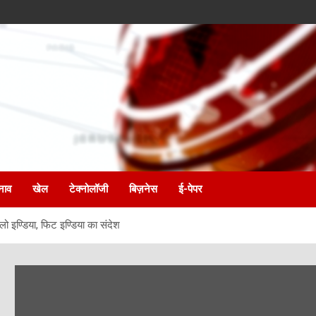
नाव
खेल
टेक्नोलॉजी
बिज़नेस
ई-पेपर
ो इण्डिया, फिट इण्डिया का संदेश