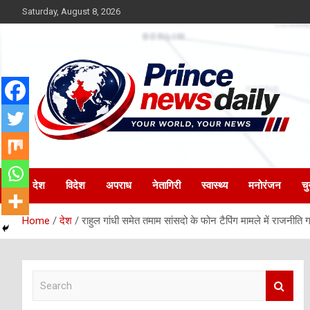
Skip
Saturday, August 8, 2026
to
content
Latest Hindi News
Princenews Daily
देश
विदेश
अपराध
नेतागिरी
स्वास्थ्य
मनोरंजन
चु
Home
देश
राहुल गांधी समेत तमाम सांसदो के फोन टैपिंग मामले में राजनीति
S
e
a