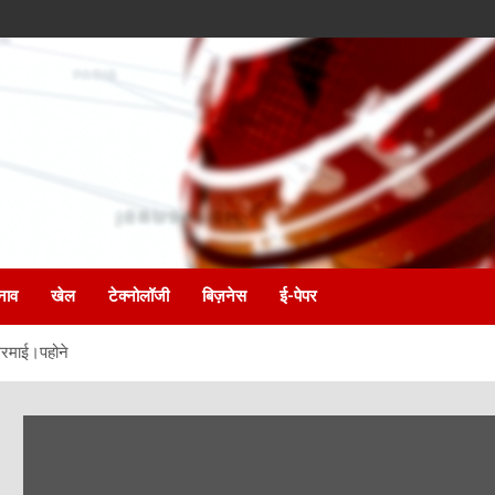
नाव
खेल
टेक्नोलॉजी
बिज़नेस
ई-पेपर
 गरमाई।पहोने