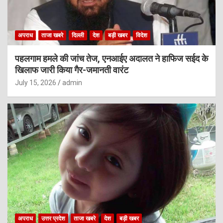
अपराध
ताजा खबरे
दिल्ली
देश
बड़ी खबर
विदेश
पहलगाम हमले की जांच तेज, एनआईए अदालत ने हाफिज सईद के
खिलाफ जारी किया गैर-जमानती वारंट
July 15, 2026
admin
अपराध
उत्तर प्रदेश
ताजा खबरे
देश
बड़ी खबर