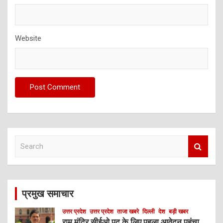
Website
S
e
a
r
c
प्रमुख समाचार
h
उत्तर प्रदेश
उत्तर प्रदेश
ताजा खबरे
दिल्ली
देश
बड़ी खबर
राम मंदिर सीईओ पद के लिए पहला आवेदन पहुंचा,