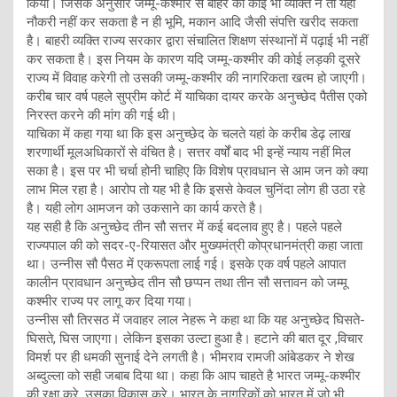
किया। जिसके अनुसार जम्मू-कश्मीर से बाहर का कोई भी व्यक्ति न तो यहां
नौकरी नहीं कर सकता है न ही भूमि, मकान आदि जैसी संपत्ति खरीद सकता
है। बाहरी व्यक्ति राज्य सरकार द्वारा संचालित शिक्षण संस्थानों में पढ़ाई भी नहीं
कर सकता है। इस नियम के कारण यदि जम्मू-कश्मीर की कोई लड़की दूसरे
राज्य में विवाह करेगी तो उसकी जम्मू-कश्मीर की नागरिकता खत्म हो जाएगी।
करीब चार वर्ष पहले सुप्रीम कोर्ट में याचिका दायर करके अनुच्छेद पैतीस एको
निरस्त करने की मांग की गई थी।
याचिका में कहा गया था कि इस अनुच्छेद के चलते यहां के करीब डेढ़ लाख
शरणार्थी मूलअधिकारों से वंचित है। सत्तर वर्षों बाद भी इन्हें न्याय नहीं मिल
सका है। इस पर भी चर्चा होनी चाहिए कि विशेष प्रावधान से आम जन को क्या
लाभ मिल रहा है। आरोप तो यह भी है कि इससे केवल चुनिंदा लोग ही उठा रहे
है। यही लोग आमजन को उकसाने का कार्य करते है।
यह सही है कि अनुच्छेद तीन सौ सत्तर में कई बदलाव हुए है। पहले पहले
राज्यपाल की को सदर-ए-रियासत और मुख्यमंत्री कोप्रधानमंत्री कहा जाता
था। उन्नीस सौ पैसठ में एकरूपता लाई गई। इसके एक वर्ष पहले आपात
कालीन प्रावधान अनुच्छेद तीन सौ छप्पन तथा तीन सौ सत्तावन को जम्मू
कश्मीर राज्य पर लागू कर दिया गया।
उन्नीस सौ तिरसठ में जवाहर लाल नेहरू ने कहा था कि यह अनुच्छेद घिसते-
घिसते, घिस जाएगा। लेकिन इसका उल्टा हुआ है। हटाने की बात दूर ,विचार
विमर्श पर ही धमकी सुनाई देने लगती है। भीमराव रामजी आंबेडकर ने शेख
अब्दुल्ला को सही जबाब दिया था। कहा कि आप चाहते है भारत जम्मू-कश्मीर
की रक्षा करे, उसका विकास करे। भारत के नागरिकों को भारत में जो भी