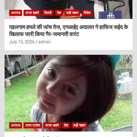
अपराध
ताजा खबरे
दिल्ली
देश
बड़ी खबर
विदेश
पहलगाम हमले की जांच तेज, एनआईए अदालत ने हाफिज सईद के
खिलाफ जारी किया गैर-जमानती वारंट
July 15, 2026
admin
अपराध
उत्तर प्रदेश
ताजा खबरे
देश
बड़ी खबर