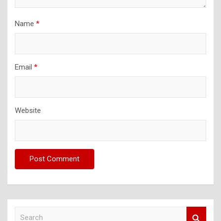
Name
*
Email
*
Website
S