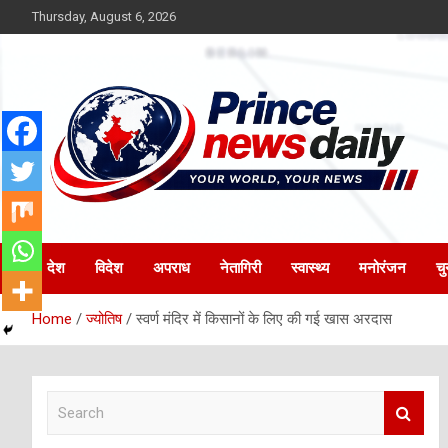
Skip
Thursday, August 6, 2026
to
content
Latest Hindi News
Princenews Daily
देश
विदेश
अपराध
नेतागिरी
स्वास्थ्य
मनोरंजन
चु
Home
ज्योतिष
स्वर्ण मंदिर में किसानों के लिए की गई खास अरदास
S
e
a