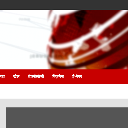
नाव
खेल
टेक्नोलॉजी
बिज़नेस
ई-पेपर