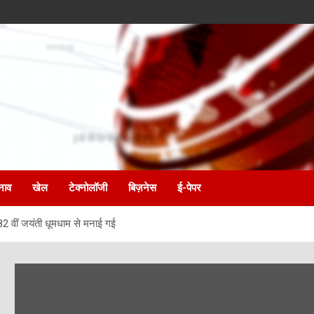
नाव
खेल
टेक्नोलॉजी
बिज़नेस
ई-पेपर
82 वीं जयंती धूमधाम से मनाई गई