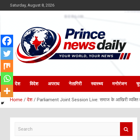
Skip
Saturday, August 8, 2026
to
content
Latest Hindi News
Princenews Daily
देश
विदेश
अपराध
नेतागिरी
स्वास्थ्य
मनोरंजन
चु
Home
देश
Parliament Joint Session Live: समाज के आखिरी व्यक्ति तक
S
e
a