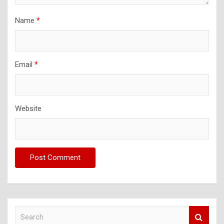
Name
*
Email
*
Website
S
e