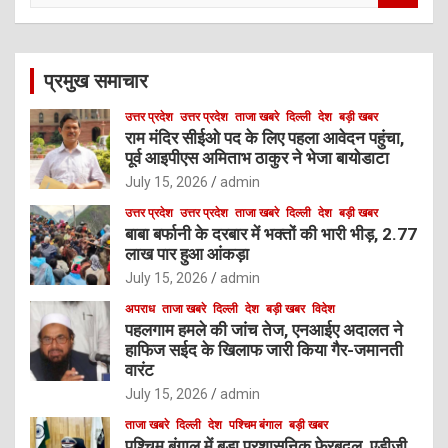
a
r
c
प्रमुख समाचार
h
उत्तर प्रदेश
उत्तर प्रदेश
ताजा खबरे
दिल्ली
देश
बड़ी खबर
राम मंदिर सीईओ पद के लिए पहला आवेदन पहुंचा,
पूर्व आइपीएस अमिताभ ठाकुर ने भेजा बायोडाटा
July 15, 2026
admin
उत्तर प्रदेश
उत्तर प्रदेश
ताजा खबरे
दिल्ली
देश
बड़ी खबर
बाबा बर्फानी के दरबार में भक्तों की भारी भीड़, 2.77
लाख पार हुआ आंकड़ा
July 15, 2026
admin
अपराध
ताजा खबरे
दिल्ली
देश
बड़ी खबर
विदेश
पहलगाम हमले की जांच तेज, एनआईए अदालत ने
हाफिज सईद के खिलाफ जारी किया गैर-जमानती
वारंट
July 15, 2026
admin
ताजा खबरे
दिल्ली
देश
पश्चिम बंगाल
बड़ी खबर
पश्चिम बंगाल में बड़ा प्रशासनिक फेरबदल, एडीजी