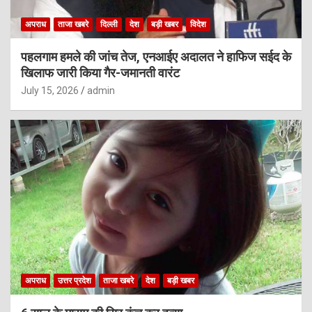
अपराध
ताजा खबरे
दिल्ली
देश
बड़ी खबर
विदेश
पहलगाम हमले की जांच तेज, एनआईए अदालत ने हाफिज सईद के
खिलाफ जारी किया गैर-जमानती वारंट
July 15, 2026
admin
अपराध
उत्तर प्रदेश
ताजा खबरे
देश
बड़ी खबर