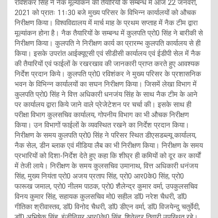
रविशंकर सिंह ने नैक मूल्यांकन की तैयारियों के सम्बन्ध में आज 22 जनवरी,
2021 को प्रातः 11ः30 बजे मुख्य परिसर के विभिन्न कार्यालयों को औचक
निरीक्षण किया। विश्वविद्यालय में मार्च माह के प्रथम सप्ताह में नैक टीम द्वारा
मूल्यांकन होना है। नैक तैयारियों के सम्बन्ध में कुलपति प्रो0 सिंह ने बारीकी से
निरीक्षण किया। कुलपति ने निरीक्षण कार्य का प्रारम्भ कुलपति कार्यालय से ही
किया। इसके उपरांत आईक्यूएसी एवं सीडीसी कार्यालय एवं ईडीपी सेल में नैक
की तैयारियों एवं फाईलों के रखरखाव की जानकारी प्राप्त करते हुए आवश्यक
निर्देश प्रदान किये। कुलपति प्रो0 रविशंकर ने मुख्य परिसर के प्रशासनिक
भवन के विभिन्न कार्यालयों का सघन निरीक्षण किया। जिसमें लेखा विभाग में
कुलपति प्रो0 सिंह ने वित्त अधिकारी धनजंय सिंह के साथ नैक टीम के आने
पर कार्यालय द्वारा किये जाने वाले प्रेजेटेशन पर चर्चा की। इसके साथ ही
परीक्षा विभाग कुलसचिव कार्यालय, गोपनीय विभाग का भी औचक निरीक्षण
किया। उन विभागों फाईलों के व्यवस्थित रखने का निर्देश प्रदान किया।
निरीक्षण के समय कुलपति प्रो0 सिंह ने परिसर स्थित डीएसडब्ल्यू कार्यालय,
नैक सेल, डीन ब्लाक एवं मीडिया लैब का भी निरीक्षण किया। निरीक्षण के समय
प्रभारियों को दिशा-निर्देश देते हुए कहा कि शीघ्र ही कमियों को दूर कर कार्याें
में तेजी लाये। निरीक्षण के समय कुलसचिव उमानाथ, वित्त अधिकारी धनंजय
सिंह, मुख्य नियंता प्रो0 अजय प्रताप सिंह, प्रो0 आर0के0 सिंह, प्रो0
फारूख जमाल, प्रो0 नीलम पाठक, प्रो0 शैलेन्द्र कुमार वर्मा, उपकुलसचिव
विनय कुमार सिंह, सहायक कुलसचिव मो0 सहील डाॅ0 नरेश चैधरी, डाॅ0
गीतिका श्रीवास्तव, डाॅ0 विनोद चैधरी, डाॅ0 डीएन वर्मा, डाॅ0 विजयेन्दु चतुर्वेदी,
डाॅ0 अभिषेक सिंह, इंजीनियर आर0के0 सिंह, शिवेन्द्र तिवारी उपस्थित रहे।