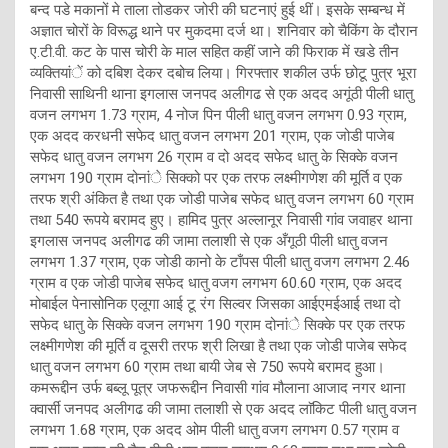
बन्द पडे मकानों मे ताला तोडकर जोरी की घटनाएं हुई थीं। इसके सम्बन्ध में
अज्ञात चोरों के विरूद्ध थाने पर मुकदमा दर्ज था। शनिवार को चैकिंग के दौरान
ए.टी.वी. कट के पास चोरी के माल सहित कहीं जाने की फिराक में खडे तीन
व्यक्तियांें को दबिश देकर दबोच लिया। गिरफ्तार शकील उर्फ छोटू पुत्र भूरा
निवासी साथिनी थाना इगलास जनपद अलीगढ से एक अदद अगूंठी पीली धातु
वजन लगभग 1.73 ग्राम, 4 नोज पिन पीली धातु वजन लगभग 0.93 ग्राम,
एक अदद करधनी सफेद धातु वजन लगभग 201 ग्राम, एक जोडी पाजेब
सफेद धातु वजन लगभग 26 ग्राम व दो अदद सफेद धातु के सिक्के वजन
लगभग 190 ग्राम दोनांे सिक्को पर एक तरफ लक्ष्मीगणेश की मूर्ति व एक
तरफ श्री अंकित है तथा एक जोडी पाजेब सफेद धातु वजन लगभग 60 ग्राम
तथा 540 रूपये बरामद हुए। हामिद पुत्र अल्लानूर निवासी गांव जवाहर थाना
इगलास जनपद अलीगढ की जामा तलाशी से एक अँगूठी पीली धातु वजन
लगभग 1.37 ग्राम, एक जोडी कानो के टाँपस पीली धातु वजग लगभग 2.46
ग्राम व एक जोडी पाजेब सफेद धातु वजग लगभग 60.60 ग्राम, एक अदद
मोबाईल पेनासोनिक एलूगा आई टू रंग सिल्वर जिसका आईएमईआई तथा दो
सफेद धातु के सिक्के वजन लगभग 190 ग्राम दोनांे सिक्के पर एक तरफ
लक्ष्मीगणेश की मूर्ति व दूसरी तरफ श्री लिखा है तथा एक जोडी पाजेब सफेद
धातु वजन लगभग 60 ग्राम तथा बायी जेब से 750 रूपये बरामद हुआ।
कमरूद्दीन उर्फ बब्लू पूत्र जफरूद्दीन निवासी गांव मौलाना आजाद नगर थाना
क्वार्सी जनपद अलीगढ की जामा तलाशी से एक अदद लाॅकिट पीली धातु वजन
लगभग 1.68 ग्राम, एक अदद ओम पीली धातु वजग लगभग 0.57 ग्राम व