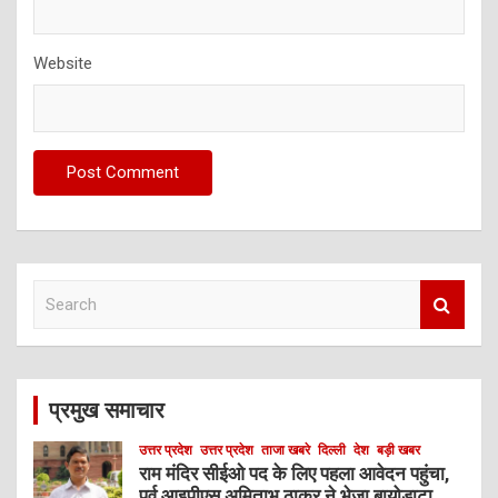
Website
S
e
a
r
c
प्रमुख समाचार
h
उत्तर प्रदेश
उत्तर प्रदेश
ताजा खबरे
दिल्ली
देश
बड़ी खबर
राम मंदिर सीईओ पद के लिए पहला आवेदन पहुंचा,
पूर्व आइपीएस अमिताभ ठाकुर ने भेजा बायोडाटा