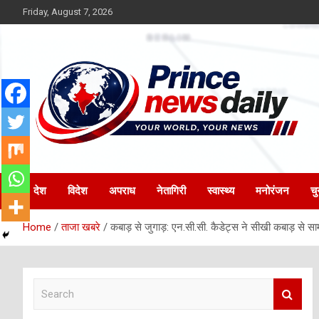
Skip
Friday, August 7, 2026
to
content
Latest Hindi News
Princenews Daily
देश
विदेश
अपराध
नेतागिरी
स्वास्थ्य
मनोरंजन
चु
Home
ताजा खबरे
कबाड़ से जुगाड़: एन.सी.सी. कैडेट्स ने सीखी कबाड़ से 
S
e
a