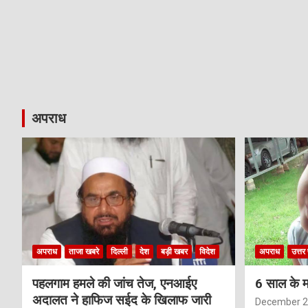
अपराध
अपराध
ताजा खबरे
दिल्ली
देश
बड़ी खबर
विदेश
अपराध
उत्तर 
पहलगाम हमले की जांच तेज, एनआईए
6 साल के म
अदालत ने हाफिज सईद के खिलाफ जारी
December 2