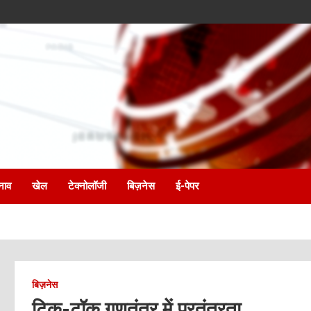
नाव
खेल
टेक्नोलॉजी
बिज़नेस
ई-पेपर
बिज़नेस
टिक-टॉक गणतंत्र में परतंत्रता