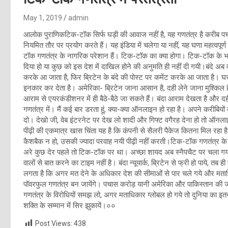
May 1, 2019
admin
आलोक पुराणिकटिक-टॉक सिर्फ घड़ी की आवाज नहीं है, यह गणतंत्र है करीब प
नियमित तौर पर प्रयोग करते हैं। यह इंडिया में चलेगा या नहीं, यह घणा महत्वप
टॉक गणतंत्र के नागरिक परेशान हैं। टिक-टॉक का क्या होगा। टिक-टॉक के भा
दिया हो या कुछ को इस देश में दाखिल होने की अनुमति ही नहीं दी गयी।बंदे अब वर्च
करके आ जाता है, फिर ब्रिटेन के बंदे की पोस्ट पर कमेंट करके आ जाता है। घर
इनकार कर देता है। अमेरिका- ब्रिटेन जाना आसान है, दही लेने जाना मुश्किल है
आराम से एयरकंडीशनर में ही बैठे-बैठे जा सकते हैं। बंदा आराम देखता है औ
गणतंत्र में। मैं कई बार डरता हूं, क्या-क्या ऑनलाइन हो रहा है। अपने करीबियों क
दो। देखो जी, वेब इंटरनेट पर देख लो शादी और गिफ्ट वगैरह देना हो तो ऑनला
पीढ़ी की एकमात्र खास चिंता यह है कि कंपनी से सैलरी पैकेज कितना मिल रह
कैशबैक न हो, उसकी ज्यादा परवाह नयी पीढ़ी नहीं करती।टिक-टॉक गणतंत्र क
अरे कुछ देर पहले तो टिक-टॉक पर था। अच्छा शायद अब स्नैपचैट पर चला गय
वालों से बात करने का टाइम नहीं है। बंदा न्यूयार्क, ब्रिटेन से फ्री हो पाये
लगता है कि अगर मत देने के अधिकार देश की सीमाओं से पार चले गये और मताधि
पॉवरफुल गणतंत्र बन जायेंगे। पचास करोड़ यानी अमेरिका और पाकिस्तान की 
गणतंत्र के विरोधियों समझ लो, अगर मताधिकार ग्लोबल हो गये तो दुनिया का 
शक्ति के सम्मान में सिर झुकायें।००
Post Views:
438