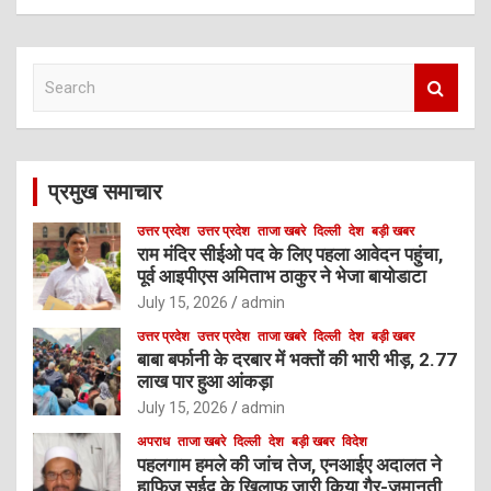
S
e
a
r
c
प्रमुख समाचार
h
उत्तर प्रदेश
उत्तर प्रदेश
ताजा खबरे
दिल्ली
देश
बड़ी खबर
राम मंदिर सीईओ पद के लिए पहला आवेदन पहुंचा,
पूर्व आइपीएस अमिताभ ठाकुर ने भेजा बायोडाटा
July 15, 2026
admin
उत्तर प्रदेश
उत्तर प्रदेश
ताजा खबरे
दिल्ली
देश
बड़ी खबर
बाबा बर्फानी के दरबार में भक्तों की भारी भीड़, 2.77
लाख पार हुआ आंकड़ा
July 15, 2026
admin
अपराध
ताजा खबरे
दिल्ली
देश
बड़ी खबर
विदेश
पहलगाम हमले की जांच तेज, एनआईए अदालत ने
हाफिज सईद के खिलाफ जारी किया गैर-जमानती