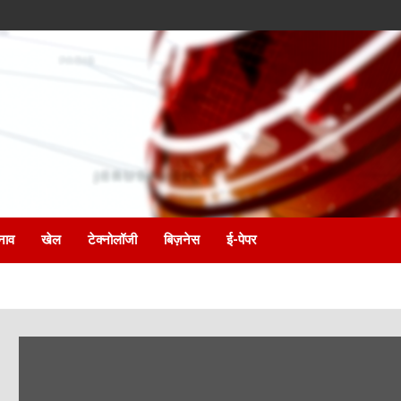
नाव
खेल
टेक्नोलॉजी
बिज़नेस
ई-पेपर