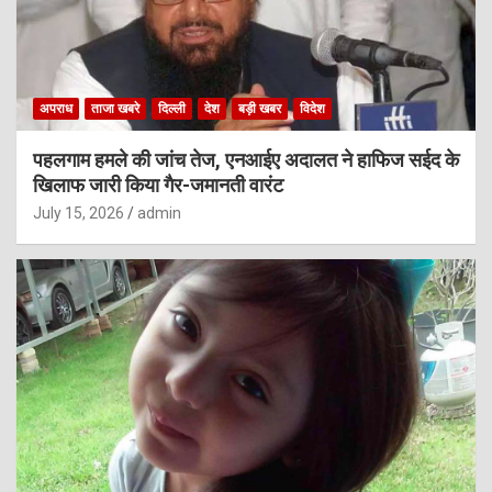
अपराध
ताजा खबरे
दिल्ली
देश
बड़ी खबर
विदेश
पहलगाम हमले की जांच तेज, एनआईए अदालत ने हाफिज सईद के
खिलाफ जारी किया गैर-जमानती वारंट
July 15, 2026
admin