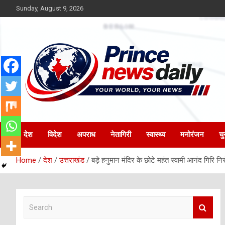
Skip
Sunday, August 9, 2026
to
content
Latest Hindi News
Princenews Daily
देश
विदेश
अपराध
नेतागिरी
स्वास्थ्य
मनोरंजन
चु
Home
देश
उत्तराखंड
बड़े हनुमान मंदिर के छोटे महंत स्वामी आनंद गिरि न
S
e
a