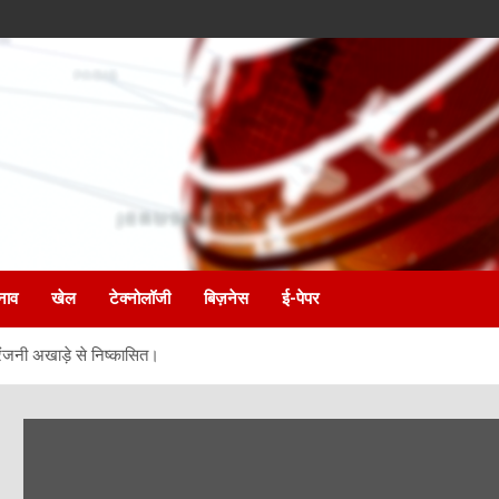
नाव
खेल
टेक्नोलॉजी
बिज़नेस
ई-पेपर
िरंजनी अखाड़े से निष्कासित।