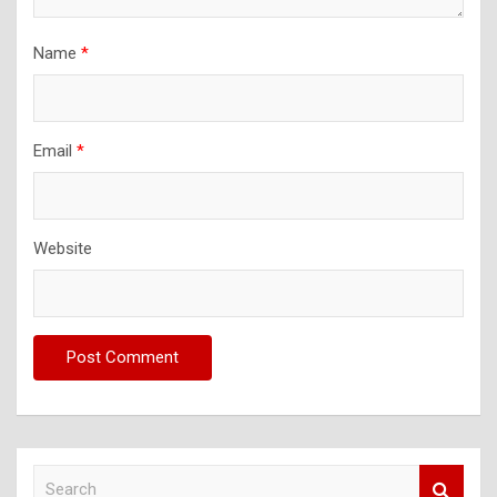
Name
*
Email
*
Website
S