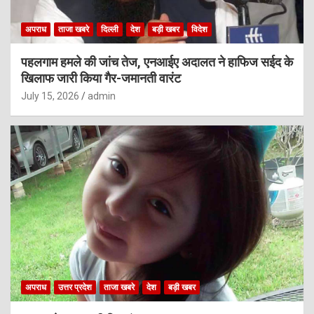
अपराध
ताजा खबरे
दिल्ली
देश
बड़ी खबर
विदेश
पहलगाम हमले की जांच तेज, एनआईए अदालत ने हाफिज सईद के
खिलाफ जारी किया गैर-जमानती वारंट
July 15, 2026
admin
अपराध
उत्तर प्रदेश
ताजा खबरे
देश
बड़ी खबर