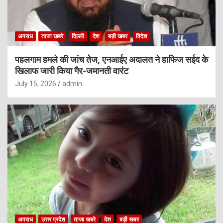
अपराध
ताजा खबरे
दिल्ली
देश
बड़ी खबर
विदेश
पहलगाम हमले की जांच तेज, एनआईए अदालत ने हाफिज सईद के
खिलाफ जारी किया गैर-जमानती वारंट
July 15, 2026
admin
अपराध
उत्तर प्रदेश
ताजा खबरे
देश
बड़ी खबर