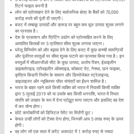
रिटर्न फाइल करनी है
लोन को प्रोत्साहन देने के लिए सार्वजनिक क्षेत्र के बैंकों को 70,000
करोड़ रुपये की पूंजी दी जाएगी।
बजट में तम्‍बाकू उत्‍पादों और क्रूड पर बहुत कम मूल उत्‍पाद शुल्‍क लगाने
का प्रस्‍ताव है।
देश के प्रकाशन और प्रिंटिंग उद्योग को प्रोत्‍साहित करने के लिए
आयातित किताबों पर 5 प्रतिशत सीमा शुल्‍क लगाया जाएगा।
घरेलू विनिर्माण को और बढ़ावा देने के लिए बजट में कुछ कच्‍ची सामग्रियों
और पूंजीगत वस्‍तुओं पर सीमा शुल्‍क घटाने का प्रस्‍ताव किया गया है। इन
वस्‍तुओं में सीआरजीओ सीट के कुछ उत्‍पाद, अलोय रिबन, ईथाइलीन
डाइक्‍लोराइड, प्रोपाइलीन ऑक्‍साइड, कोबाल्‍ट मेट, नेफ्था, ऊन फाइबर,
कृत्रिम किडनी निर्माण के सामान और डिस्‍पोजेबल स्‍ट्रेलाइज्ड,
डाइलाइजर और न्‍यूक्लियर पॉवर संयंत्रों का ईंधन शामिल है।
भारत के बाहर रहने वाले किसी व्यक्ति को भारत में निवासी किसी व्यक्ति
द्वारा 5 जुलाई 2019 को या उसके बाद किसी धनराशि, भारत में स्थित
संपत्ति को उपहार के रूप में देना प्रोद्भूत माना जाएगा और इसलिए वह देश
में कर योग्य होगा।
छोटे कारोबारियों को डिजिटल पेमेंट पर मिलेंगी छूट।
केवल उन्हीं लोगों को टैक्स देना होगा, जिनकी आय 5 लाख रुपए के ऊपर
होगी।
वह लोग जो एक साल में करेंट अकाउंट में 1 करोड़ रुपए से ज्यादा