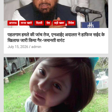
अपराध
ताजा खबरे
दिल्ली
देश
बड़ी खबर
विदेश
पहलगाम हमले की जांच तेज, एनआईए अदालत ने हाफिज सईद के
खिलाफ जारी किया गैर-जमानती वारंट
July 15, 2026
admin