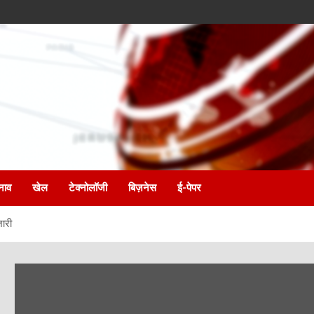
नाव
खेल
टेक्नोलॉजी
बिज़नेस
ई-पेपर
जारी