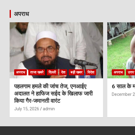
अपराध
अपराध
ताजा खबरे
दिल्ली
देश
बड़ी खबर
विदेश
अपराध
उत्तर 
पहलगाम हमले की जांच तेज, एनआईए
6 साल के म
अदालत ने हाफिज सईद के खिलाफ जारी
December 2
किया गैर-जमानती वारंट
July 15, 2026
admin