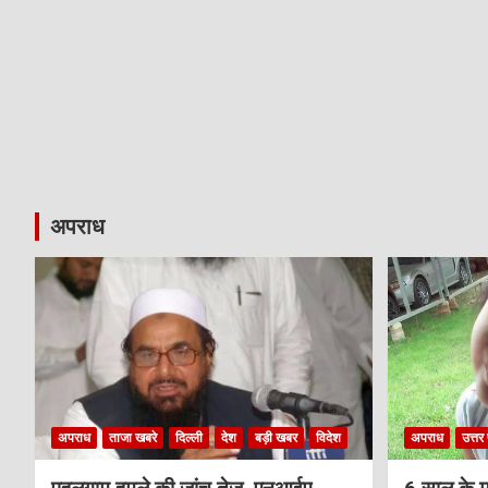
अपराध
अपराध
ताजा खबरे
दिल्ली
देश
बड़ी खबर
विदेश
अपराध
उत्तर 