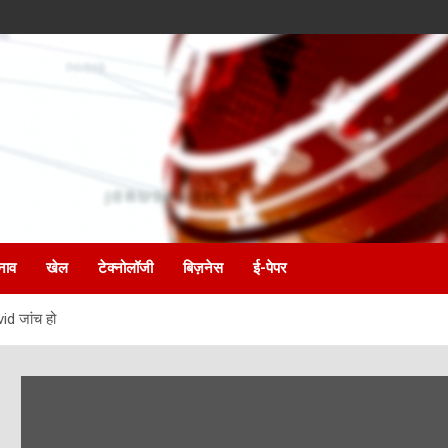
नाव
खेल
टेक्नोलॉजी
बिज़नेस
ई-पेपर
vid जांच हो