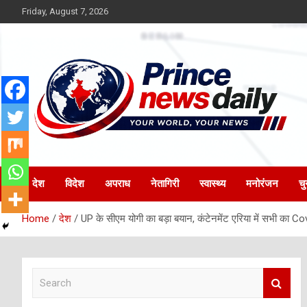
Skip
Friday, August 7, 2026
to
content
Latest Hindi News
Princenews Daily
देश
विदेश
अपराध
नेतागिरी
स्वास्थ्य
मनोरंजन
चु
Home
देश
UP के सीएम योगी का बड़ा बयान, कंटेनमेंट एरिया में सभी का Co
S
e
a