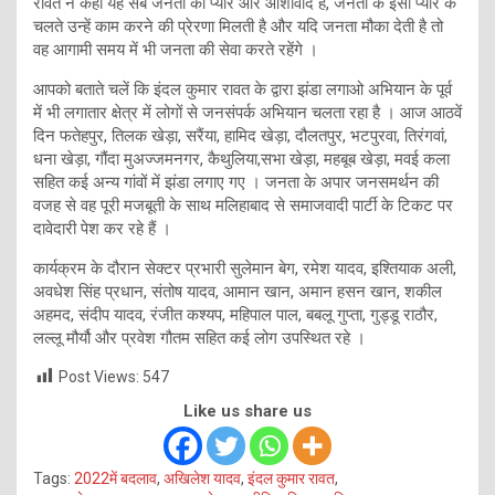
रावत ने कहा यह सब जनता का प्यार और आशीर्वाद है, जनता के इसी प्यार के
चलते उन्हें काम करने की प्रेरणा मिलती है और यदि जनता मौका देती है तो
वह आगामी समय में भी जनता की सेवा करते रहेंगे ।
आपको बताते चलें कि इंदल कुमार रावत के द्वारा झंडा लगाओ अभियान के पूर्व
में भी लगातार क्षेत्र में लोगों से जनसंपर्क अभियान चलता रहा है । आज आठवें
दिन फतेहपुर, तिलक खेड़ा, सरैंया, हामिद खेड़ा, दौलतपुर, भटपुरवा, तिरंगवां,
धना खेड़ा, गौंदा मुअज्जमनगर, कैथुलिया,सभा खेड़ा, महबूब खेड़ा, मवई कला
सहित कई अन्य गांवों में झंडा लगाए गए । जनता के अपार जनसमर्थन की
वजह से वह पूरी मजबूती के साथ मलिहाबाद से समाजवादी पार्टी के टिकट पर
दावेदारी पेश कर रहे हैं ।
कार्यक्रम के दौरान सेक्टर प्रभारी सुलेमान बेग, रमेश यादव, इश्तियाक अली,
अवधेश सिंह प्रधान, संतोष यादव, आमान खान, अमान हसन खान, शकील
अहमद, संदीप यादव, रंजीत कश्यप, महिपाल पाल, बबलू गुप्ता, गुड्डू राठौर,
लल्लू मौर्यौ और प्रवेश गौतम सहित कई लोग उपस्थित रहे ।
Post Views:
547
Like us share us
Tags:
2022में बदलाव
,
अखिलेश यादव
,
इंदल कुमार रावत
,