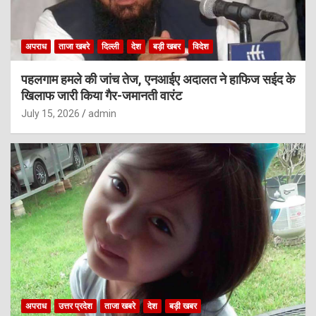
अपराध
ताजा खबरे
दिल्ली
देश
बड़ी खबर
विदेश
पहलगाम हमले की जांच तेज, एनआईए अदालत ने हाफिज सईद के
खिलाफ जारी किया गैर-जमानती वारंट
July 15, 2026
admin
अपराध
उत्तर प्रदेश
ताजा खबरे
देश
बड़ी खबर