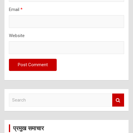
Email
*
Website
S
e
a
r
c
प्रमुख समाचार
h