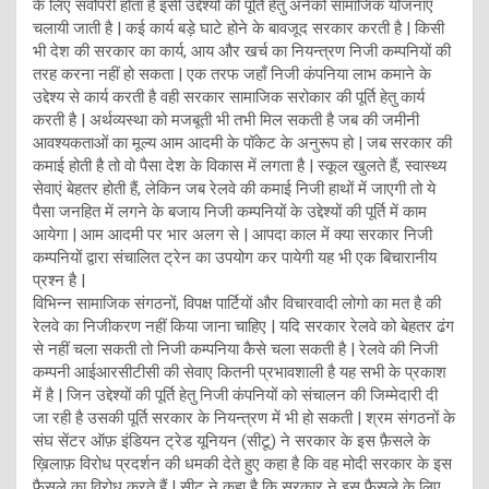
के लिए सर्वोपरी होता है इसी उद्देश्यों की पूर्ति हेतु अनेको सामाजिक योजनाए
चलायी जाती है | कई कार्य बड़े घाटे होने के बावजूद सरकार करती है | किसी
भी देश की सरकार का कार्य, आय और खर्च का नियन्त्रण निजी कम्पनियों की
तरह करना नहीं हो सकता | एक तरफ जहाँ निजी कंपनिया लाभ कमाने के
उद्देश्य से कार्य करती है वही सरकार सामाजिक सरोकार की पूर्ति हेतु कार्य
करती है | अर्थव्यस्था को मजबूती भी तभी मिल सकती है जब की जमीनी
आवश्यकताओं का मूल्य आम आदमी के पॉकेट के अनुरूप हो | जब सरकार की
कमाई होती है तो वो पैसा देश के विकास में लगता है | स्कूल खुलते हैं, स्वास्थ्य
सेवाएं बेहतर होती हैं, लेकिन जब रेलवे की कमाई निजी हाथों में जाएगी तो ये
पैसा जनहित में लगने के बजाय निजी कम्पनियों के उद्देश्यों की पूर्ति में काम
आयेगा | आम आदमी पर भार अलग से | आपदा काल में क्या सरकार निजी
कम्पनियों द्वारा संचालित ट्रेन का उपयोग कर पायेगी यह भी एक बिचारानीय
प्रश्न है |
विभिन्न सामाजिक संगठनों, विपक्ष पार्टियों और विचारवादी लोगो का मत है की
रेलवे का निजीकरण नहीं किया जाना चाहिए | यदि सरकार रेलवे को बेहतर ढंग
से नहीं चला सकती तो निजी कम्पनिया कैसे चला सकती है | रेलवे की निजी
कम्पनी आईआरसीटीसी की सेवाए कितनी प्रभावशाली है यह सभी के प्रकाश
में है | जिन उद्देश्यों की पूर्ति हेतु निजी कंपनियों को संचालन की जिम्मेदारी दी
जा रही है उसकी पूर्ति सरकार के नियन्त्रण में भी हो सकती | श्रम संगठनों के
संघ सेंटर ऑफ़ इंडियन ट्रेड यूनियन (सीटू) ने सरकार के इस फ़ैसले के
ख़िलाफ़ विरोध प्रदर्शन की धमकी देते हुए कहा है कि वह मोदी सरकार के इस
फ़ैसले का विरोध करते हैं | सीटू ने कहा है कि सरकार ने इस फ़ैसले के लिए