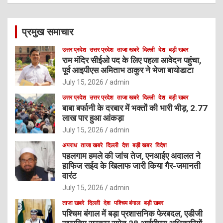
r
c
प्रमुख समाचार
h
उत्तर प्रदेश
उत्तर प्रदेश
ताजा खबरे
दिल्ली
देश
बड़ी खबर
राम मंदिर सीईओ पद के लिए पहला आवेदन पहुंचा,
पूर्व आइपीएस अमिताभ ठाकुर ने भेजा बायोडाटा
July 15, 2026
admin
उत्तर प्रदेश
उत्तर प्रदेश
ताजा खबरे
दिल्ली
देश
बड़ी खबर
बाबा बर्फानी के दरबार में भक्तों की भारी भीड़, 2.77
लाख पार हुआ आंकड़ा
July 15, 2026
admin
अपराध
ताजा खबरे
दिल्ली
देश
बड़ी खबर
विदेश
पहलगाम हमले की जांच तेज, एनआईए अदालत ने
हाफिज सईद के खिलाफ जारी किया गैर-जमानती
वारंट
July 15, 2026
admin
ताजा खबरे
दिल्ली
देश
पश्चिम बंगाल
बड़ी खबर
पश्चिम बंगाल में बड़ा प्रशासनिक फेरबदल, एडीजी