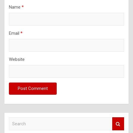
Name
*
Email
*
Website
S
e
a