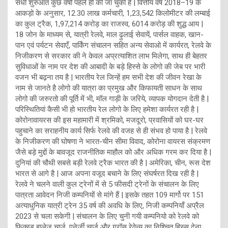
सधी शुरुआत कुछ वर्षो पहले ही की जा चुकी है | वित्तीय वर्ष 2018–19 के
आकड़ो के अनुसार, 12.30 लाख कर्मचारी, 1,23,542 किलोमीटर की लम्बाई
का कुल ट्रैक, 1,97,214 करोड़ का राजस्व, 6014 करोड़ की शुद्ध आय |
18 जोन के माध्यम से, यात्री रेलवे, माल ढ़ुलाई सेवायें, पार्सल वाहक, खान-
पान एवं पर्यटन सेवाएँ, पार्किंग संचालन सहित अन्य सेवाओ में कार्यरत, रेलवे के
निजीकरण से सरकार की ने केवल अप्रत्याशित लाभ मिलेगा, साथ ही बेहतर
सुविधाओं के नाम पर देश की आबादी के बड़े हिस्से के लोगो की जेब पर भारी
वजन भी बढ़ना तय है | भारतीय रेल जिन्हें हम सभी देश की जीवन रेखा के
नाम से जानते है लोगो की यात्रा का प्रमुख और किफायती साधन के साथ
लोगो की जरुरतो की पूर्ति में भी, मॉल गाड़ी के जरिये, व्यापक योगदान देती है |
परिस्थितियां कैसी भी हो भारतीय रेल लोगो के लिए हमेशा कार्यरत रही है |
कोरोनावायरस की इस महामारी में श्रमिको, मजदूरो, प्रवासियों को घर-घर
पहुचाने का सराहनीय कार्य सिर्फ रेलवे की वजह से ही संभव हो पाया है | रेलवे
के निजीकरण की घोषणा ने भारत-चीन सीमा विवाद, कोरोना वायरस संक्रमण
जैसे बड़े मुद्दों के बावजूद राजनीतिक माहौल को और अधिक गरम कर दिया है |
दुनियां की चौथी सबसे बड़ी रेलवे ट्रैक भारत की है | अमेरिका, चीन, रूस देश
भारत से आगे है | आज अपना वजूद बचाने के लिए संघर्षरत दिख रही है |
रेलवे ने चलने वाली कुल ट्रेनों में से 5 फीसदी ट्रेनों के संचालन के लिए
पात्रता आवेदन निजी कम्पनियों से मांगे हैं | इसके तहत 109 मार्गो पर 151
अत्याधुनिक यात्री ट्रेन 35 वर्ष की अवधि के लिए, निजी कम्पनियाँ अप्रैल
2023 से चला सकेगी | संचालन के लिए चुनी गयी कम्पनियो को रेलवे को
फिक्स्ड हालेज चार्ज, एनेर्जी चार्ज और ग्रॉस रेवेन्यु का निश्चित हिस्स देना