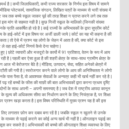
समर्थ है | कभी जिलाधिकारी, कभी राज्य सरकार के निर्णय इस विषय में सामने
ीडिया प्लेटफार्म, सामाजिक संगठन, लिखित पत्रों के माध्यम से भारी संख्या में
जब तक बच्चे स्कूल जाकर पूर्व की तरह शिक्षा न प्राप्त करने लगे तब तक
ी इस मांग से सहमत नही है | कुछ निजी स्कूल के मालिको (जिनकी संख्या
 प्रति आकर्षित हो रहे है | कई राज्यों के अभिभावकों के द्वारा सुप्रीम कोर्ट
य के हाई-कोर्ट में इस विषय पर अर्जी डाली जाये | कोर्ट का यह भी कहना है की
तो ऐसे में प्रश्न यह लोगो के जेहन में आता है की, क्या कोर्ट से इस
 वहा हाई-कोर्ट निणर्य कैसे देना चाहेगा |
 छोटे व्यापारी और मजदूरो के कार्यो में 91 प्रतिशत, वेतन के रूप में आय
ी है | पहली बार ऐसा हुआ है की शहरी क्षेत्र के साथ-साथ ग्रामीण क्षेत्र के
ोग आज भी बेरोजगार बैठे है | मीडिया, उत्पादन, सेवा, सहित अनेको क्षेत्रो में
कटौती की गयी है | स्वरोजगार करने वाले लोगो के आय की अनिश्चितता ने लोगो
े पास पैसा है, वो आवश्यक सेवाओं के अन्यत्र कही भी खर्च नहीं कर रहे है |
 पढ़ रहें बच्चों के फीस की माफ़ी की बात अभिभावकों द्वारा करना प्रथम दृष्टि
नों के साथ अपनी – अपनी समस्याए है | जब देश में राष्ट्रीय आपदा कानून
ॉफी के मूल्य की अधिकतम सीमा का निर्धारण करने के लिए नियंत्रक है, पर शिक्षा
र प्रश्न खड़ा करता है | इस विषम परिस्थिति में मुख्य प्रश्न यह है की इस
 लिए लगातार फ़ोन कर दबाव बना रहें है | जबकि स्कूल न खुलने से उनके
प्प के माध्यम से पढ़ाई कराने का कोई अन्य खर्च भी नहीं है | ऑनलाइन पढ़ाई का
हसूस कर सकते है | अभिभावकों को बच्चो की ऑनलाइन शिक्षा व्यवस्था के लिए