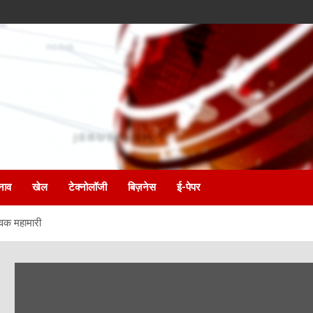
नाव
खेल
टेक्नोलॉजी
बिज़नेस
ई-पेपर
विक महामारी