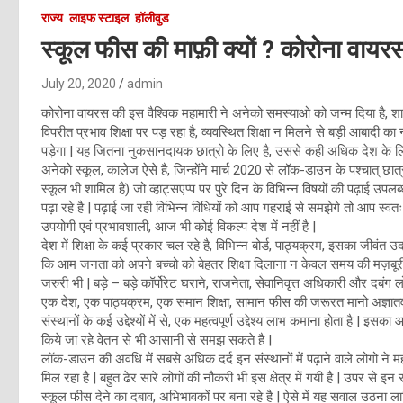
राज्य
लाइफ स्टाइल
हॉलीवुड
स्कूल फीस की माफ़ी क्यों ? कोरोना वायर
July 20, 2020
admin
कोरोना वायरस की इस वैश्विक महामारी ने अनेको समस्याओ को जन्म दिया है, शाय
विपरीत प्रभाव शिक्षा पर पड़ रहा है, व्यवस्थित शिक्षा न मिलने से बड़ी आबादी 
पड़ेगा | यह जितना नुकसानदायक छात्रो के लिए है, उससे कही अधिक देश के लिए
अनेको स्कूल, कालेज ऐसे है, जिन्होंने मार्च 2020 से लॉक-डाउन के पश्चात् छात
स्कूल भी शामिल है) जो व्हाट्सएप्प पर पुरे दिन के विभिन्न विषयों की पढ़ाई उपल
पढ़ा रहे है | पढ़ाई जा रही विभिन्न विधियों को आप गहराई से समझेगे तो आप स्वतः
उपयोगी एवं प्रभावशाली, आज भी कोई विकल्प देश में नहीं है |
देश में शिक्षा के कई प्रकार चल रहे है, विभिन्न बोर्ड, पाठ्यक्रम, इसका जीवंत 
कि आम जनता को अपने बच्चो को बेहतर शिक्षा दिलाना न केवल समय की मज़बूरी बन 
जरुरी भी | बड़े – बड़े कॉर्पोरेट घराने, राजनेता, सेवानिवृत्त अधिकारी और दबंग 
एक देश, एक पाठ्यक्रम, एक समान शिक्षा, सामान फीस की जरूरत मानो अज्ञातवास म
संस्थानों के कई उद्देश्यों में से, एक महत्वपूर्ण उद्देश्य लाभ कमाना होता है |
किये जा रहे वेतन से भी आसानी से समझ सकते है |
लॉक-डाउन की अवधि में सबसे अधिक दर्द इन संस्थानों में पढ़ाने वाले लोगो ने 
मिल रहा है | बहुत ढेर सारे लोगों की नौकरी भी इस क्षेत्र में गयी है | उपर से इन
स्कूल फीस देने का दबाव, अभिभावकों पर बना रहे है | ऐसे में यह सवाल उठना लाज