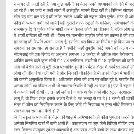
नाम पर ली जाती रही है, क्या कुछ महीनों का वेतन अपने अध्यापको को देने में अ
आ रहे है | पर कही न कही लोगो में असंतुष्टि सामने दिख रही है | विभिन्न सोशल म
लोग यह मांग कर रहे है की लॉक-डाउन अवधि की स्कूल फीस पुर्णतः माफ़ हो और 
फीस में व्यापक कमी की जाये | वही दूसरी तरफ स्कूलों के मालिक, अभिभावकों क
नाममात्र है) ने पुर्णतः फीस माफ़ी कर न केवल लोगो को चौकाया है, बल्कि लोग उनके
में अर्जी दाखिल की गयी थी | जिस पर माननीय सुप्रीम कोर्ट का कहना है की राज्
हर जगह की स्थिति अलग-अलग है, इसलिए इस विषय पर निर्णय नही दिया जा सकता | 
समस्या का समाधान हो सकता है ? क्योंकि जहाँ सुप्रीम कोर्ट अपने को अलग कर ले
सीएम्आई की एक रिपोर्ट के अनुसार लगभग 12 करोड़ से अधिक लोग बेरोजगार हुए |
अर्जित करने वाले कुल लोगो में 17.8 प्रतिशत, उधमियो में 18 प्रतिशत की कमी रह
लोग भी बेरोजगारी से बुरी तरह प्रभावित हुए है | पर्यटन क्षेत्र में कार्यरत लाखो ल
लोगो की नौकरियां चली गयी है और जिनकी नौकरियां है भी उनके वेतन में भारी 
को काफी असुरक्षित किया है | अधिकांश लोगो की आय प्रभावित हुई है, जबकि जिनक
अनेक लोगो का जीवन अभी भी सामान्य स्थिति में नहीं आ सका है | ऐसे में स्कूल में
में आपको कही से भी गलत नहीं लगेगा | जबकि अभिभावकों और स्कूल प्रशासन दो
लागू है, तो शिक्षा क्षेत्र इससे अलग कैसे है, यह समझ से परे है | 1 रूपये की ट
क्षेत्र में फीस को नियंत्रित करने के लिए कोई भी नियामक न होना सीधे सिस्टम प
समस्या का समाधान कैसे हो ?
निजी स्कूल अध्यापकों के वेतन की आड़ में अभिभावकों को फीस भुगतान करने के
अनेको नियमित खर्चो में कमी आयी है | व्हाट्सएप्प या ज़ूम जैसे विडियो मीटिंग ए
स्तर कितना उपयुक्त एवं प्रभावशाली है आप स्वयं अपने बच्चे के साथ बैठकर म