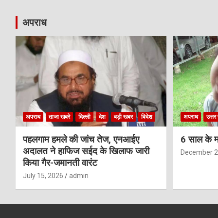
अपराध
अपराध
ताजा खबरे
दिल्ली
देश
बड़ी खबर
विदेश
अपराध
उत्तर 
पहलगाम हमले की जांच तेज, एनआईए
6 साल के म
अदालत ने हाफिज सईद के खिलाफ जारी
December 2
किया गैर-जमानती वारंट
July 15, 2026
admin