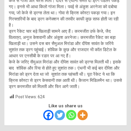
केजे से गांजा और चरस मिला। दादर से एंथोनी समेत दो ड्रग पेडलर पकड़े
गए। इनसे भी आधा किलो गांजा मिला। पवई से अंकुश अरनेजा को दबोचा
गया, जो केजे से ड्रग्स लेता था। गोवा से क्रिश कोस्टा पकड़ा गया। इन
गिरफ्तारियों के बाद ड्रग कनेक्शन की तस्वीर काफी कुछ साफ होती जा रही
है।
ड्रग रैकेट चार बड़े खिलाड़ी सामने आए हैं। करमजीत उर्फ केजे, जैद
विलात्रा, अनुज केशवानी और अंकुश अरनेजा। करमजीत रैकेट का बड़ा
खिलाड़ी था। उसने दस बार सैमुअल मिरांडा और दीपेश सावंत के जरिये
सुशांत तक ड्रग पहुंचाई। शोविक के कुछ और राजदार भी कॉल डिटेल के
आधार पर एनसीबी के रडार पर आ गए हैं।
केजे के जरिए सैमुअल मिरांडा और दीपेश सावंत को ड्रग्स मिलती थी। इसके
बाद शोविक और रिया से होते हुए सुशांत तक। एंथनी भी कई बार दीपेश और
मिरांडा को ड्रग देता था जो सुशांत तक पहंचती थी। पूरा रैकेट ये था कि
क्रिस कोस्टा से ड्रग केसवानी तक आती थी। कैजान मिडिलमैन था। उससे
ड्रग करमजीत को मिलती और फिर आगे जाती।
Post Views:
624
Like us share us