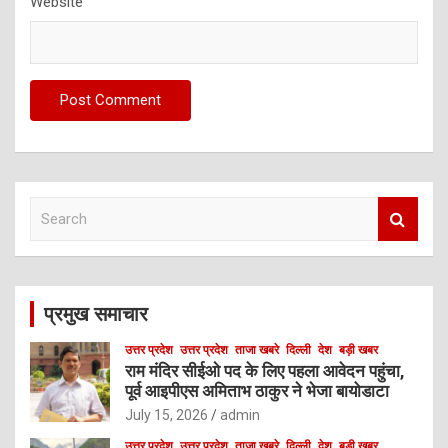
Website
S
e
a
r
c
प्रमुख समाचार
h
उत्तर प्रदेश
उत्तर प्रदेश
ताजा खबरे
दिल्ली
देश
बड़ी खबर
राम मंदिर सीईओ पद के लिए पहला आवेदन पहुंचा,
पूर्व आइपीएस अमिताभ ठाकुर ने भेजा बायोडाटा
July 15, 2026
admin
उत्तर प्रदेश
उत्तर प्रदेश
ताजा खबरे
दिल्ली
देश
बड़ी खबर